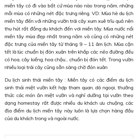
miền tây có đi vào bất cứ mùa nào nào trong năm, những
mỗi mùa có những nét đặc trưng riêng. VD: Mùa hè du lịch
miền tây đến với những vườn trái cây xum xuê trĩu quả nên
thu hút rất đồng du khách đến vơi miền tây. Mùa nước nổi
miền tây mùa đẹp nhất trong năm và cũng có những nét
đặc trưng của miền tây từ tháng 9 – 11 âm lịch. Mùa cận
tết là lúc chuẩn bị đón xuân trên khắp các nẻo đường đều
có hoa, cây kiểng, hoa chậu... chuẩn bị đón tết. Trong vườn
nhiều loại trái cây cũng sẵn sàng chờ đón xuân
Du lịch sinh thái miền tây : Miền tây có các điểm du lịch
sinh thái miệt vườn kết hợp tham quan, dã ngoại, thưởng
thức các món ăn miệt vườn và nghỉ dưỡng tại vườn theo
dạng homestay rất được nhiều du khách ưu chuộng, các
địa điểm du lịch miền tây này luôn là lựa chọn hàng đầu
của du khách trong và ngoài nước.