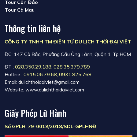
Tour Côn Đảo
Tour Cà Mau
Thông tin liên hệ
CÔNG TY TNHH TM ĐIỆN TỬ DU LỊCH THỜI ĐẠI VIỆT
ĐC: 147 Cô Bắc, Phường Cầu Ông Lãnh, Quận 1, Tp.HCM
ĐT :
028.350.29.188
,
028.35.379.789
Hotline :
0915.06.79.68
,
0931.825.768
Email: dulichthoidaiviet@gmail.com
Website: www.dulichthoidaiviet.com
Giấy Phép Lữ Hành
Số GPLH: 79-0018/2018/SDL-GPLHNĐ