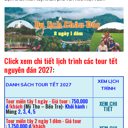
Click xem chi tiết lịch trình các tour tết
nguyên đán 2027
:
XEM LỊCH
DANH SÁCH TOUR TẾT 2027
TRÌNH
Tour miền tây 1 ngày - Giá tour :
750.000
XEM CHI
đ
/khách
(Mỹ Tho – Bến Tre)-
Khởi hành
:
TIẾT
Mùng
2, 3, 4, 5
Tour miền tây 2 ngày 1 đêm - Giá tour
:
1.750.000 đ
/khách