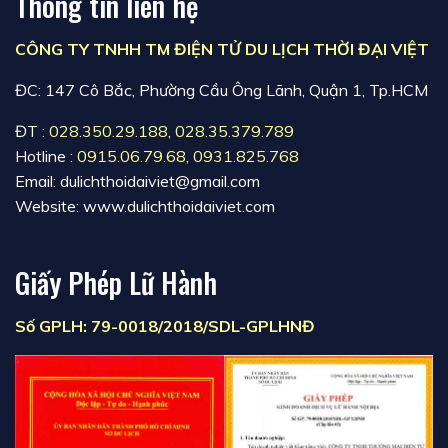
Thông tin liên hệ
CÔNG TY TNHH TM ĐIỆN TỬ DU LỊCH THỜI ĐẠI VIỆT
ĐC: 147 Cô Bắc, Phường Cầu Ông Lãnh, Quận 1, Tp.HCM
ĐT :
028.350.29.188
,
028.35.379.789
Hotline :
0915.06.79.68
,
0931.825.768
Email: dulichthoidaiviet@gmail.com
Website: www.dulichthoidaiviet.com
Giấy Phép Lữ Hành
Số GPLH: 79-0018/2018/SDL-GPLHNĐ