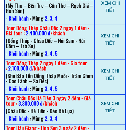
XEM CHI
(Mỹ Tho – Bến Tre – Cần Thơ – Rạch Giá –
Hòn Sơn)
TIẾT
-
Khởi hành
: Mùng
2, 3, 4
Tour Đồng Tháp Châu Đốc 2 ngày 1 đêm -
Giá tour :
2.400.000 đ
/khách
XEM CHI
(Đồng Tháp - Châu Đốc – Núi Sam - Núi
TIẾT
Cấm – Trà Sư)
-
Khởi hành
: Mùng
3, 4, 5
Tour Đồng Tháp 2 ngày 1 đêm - Giá tour
:
2.100.000 đ
/khách
XEM CHI
(Khu Bảo Tồn Đồng Tháp Mười - Tràm Chim
TIẾT
- Cao Lãnh – Sa Đéc)
-
Khởi hành
: Mùng
3, 4, 5
Tour Châu Đốc Hà Tiên 3 ngày 2 đêm - Giá
tour :
3.300.000 đ
/khách
XEM CHI
(Châu Đốc - Hà Tiên - Đảo Bà Lụa)
TIẾT
-
Khởi hành
: Mùng
2, 3, 4
Tour Hậu Giang - Hòn Sơn 3 ngày 2 đêm -