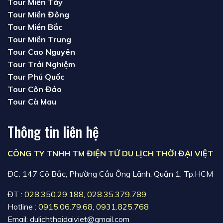
Tour Miền Tây
Tour Miền Đông
Tour Miền Bắc
Tour Miền Trung
Tour Cao Nguyên
Tour Trải Nghiệm
Tour Phú Quốc
Tour Côn Đảo
Tour Cà Mau
Thông tin liên hệ
CÔNG TY TNHH TM ĐIỆN TỬ DU LỊCH THỜI ĐẠI VIỆT
ĐC: 147 Cô Bắc, Phường Cầu Ông Lãnh, Quận 1, Tp.HCM
ĐT :
028.350.29.188
,
028.35.379.789
Hotline :
0915.06.79.68
,
0931.825.768
Email: dulichthoidaiviet@gmail.com