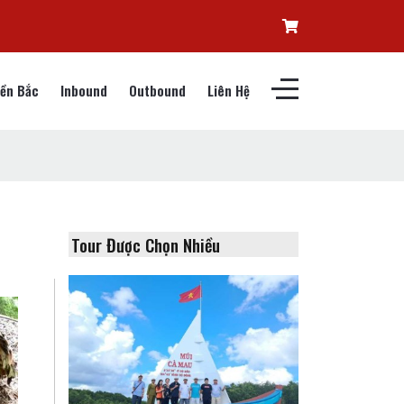
ền Bắc
Inbound
Outbound
Liên Hệ
Tour Được Chọn Nhiều