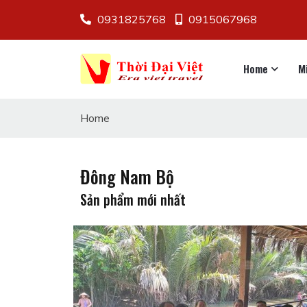
0931825768
0915067968
Home
M
Home
Đông Nam Bộ
Sản phẩm mới nhất