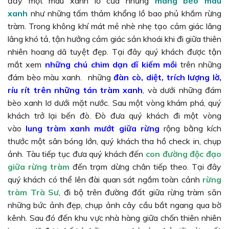
đầy một màu xanh lơ của những
mãng bèo màu
xanh
như những tấm thảm khổng lồ bao phủ khắm rừng
tràm. Trong không khí mát mẻ nhè nhẹ tạo cảm giác lâng
lâng khó tả, tận hưởng cảm giác sản khoái khi đi giữa thiên
nhiên hoang dã tuyệt đẹp. Tại đây quý khách được tận
mắt xem
những chú chim dạn dĩ kiếm mồi
trên những
đám bèo màu xanh. những
đàn cò, diệt, trích lượng lờ,
ríu rít trên những tán tràm xanh
, và dưới những đám
bèo xanh lơ dưới mặt nước. Sau một vòng khám phá, quý
khách trở lại bến đò. Đò đưa quý khách đi một vòng
vào
lung tràm xanh mướt giữa rừng
rộng bằng kích
thước một sân bóng lớn, quý khách tha hồ check in, chụp
ảnh. Tàu tiếp tục đưa quý khách đến
con đường độc đạo
giữa rừng tràm
đến trạm dừng chân tiếp theo. Tại đây
quý khách có thể lên đài quan sát ngắm toàn cảnh
rừng
tràm Trà Sư
, đi bộ trên đường đất giữa rừng tràm săn
những bức ảnh đẹp, chụp ảnh cây cầu bắt ngang qua bờ
kênh. Sau đó đến khu vực nhà hàng giữa chốn thiên nhiên