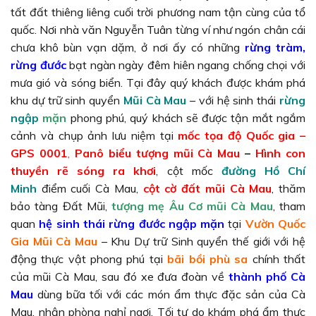
tất đất thiêng liêng cuối trời phương nam tận cùng của tổ
quốc. Nơi nhà văn Nguyễn Tuân từng ví như ngón chân cái
chưa khô bùn vạn dặm, ở nơi ấy có những
rừng tràm,
rừng đước
bạt ngàn ngày đêm hiên ngang chống chọi với
mưa gió và sóng biển. Tại đây quý khách được khám phá
khu dự trữ sinh quyển
Mũi Cà Mau
– với hệ sinh thái
rừng
ngập
mặn
phong phú, quý khách sẽ được tận mắt ngắm
cảnh và chụp ảnh lưu niệm tại
mốc tọa độ Quốc gia –
GPS 0001
,
Panô biểu tượng mũi Cà Mau
–
Hình con
thuyền rẽ sóng ra khơi
, cột mốc
đường Hồ Chí
Minh
điểm cuối Cà Mau,
cột cờ đất mũi Cà Mau
, thăm
bảo tàng Đất Mũi,
tượng mẹ Âu Cơ mũi Cà Mau
, tham
quan
hệ sinh thái rừng đước ngập mặn
tại
Vườn Quốc
Gia Mũi Cà Mau
– Khu Dự trữ Sinh quyển thế giới với hệ
động thực vật phong phú tại
bãi bồi phù sa
chính thất
của mũi Cà Mau, sau đó xe đưa đoàn về
thành phố Cà
Mau
dùng bữa tối với các món ẩm thực đặc sản của Cà
Mau, nhận phòng nghỉ ngơi. Tối tự do khám phá ẩm thực