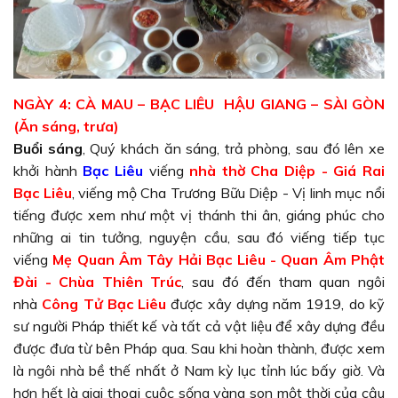
NGÀY 4: CÀ MAU – BẠC LIÊU HẬU GIANG – SÀI GÒN
(Ăn sáng, trưa)
Buổi sáng
, Quý khách ăn sáng, trả phòng, sau đó lên xe
khởi hành
Bạc Liêu
viếng
nhà thờ Cha Diệp - Giá Rai
Bạc Liêu
, viếng mộ Cha Trương Bữu Diệp - Vị linh mục nổi
tiếng được xem như một vị thánh thi ân, giáng phúc cho
những ai tin tưởng, nguyện cầu, sau đó viếng tiếp tục
viếng
Mẹ Quan Âm Tây Hải Bạc Liêu - Quan Âm Phật
Đài - Chùa Thiên Trúc
, sau đó đến tham quan ngôi
nhà
Công Tử Bạc Liêu
được xây dựng năm 1919, do kỹ
sư người Pháp thiết kế và tất cả vật liệu để xây dựng đều
được đưa từ bên Pháp qua. Sau khi hoàn thành, được xem
là ngôi nhà bề thế nhất ở Nam kỳ lục tỉnh lúc bấy giờ. Và
hơn hết là giai thoại cuộc sống vàng son một thời của cậu