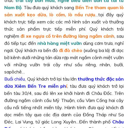
thức
trái cây bốn mùa, nghe biểu điễn đờn ca tài tử
Nam Bộ
. Tàu đưa quý khách sang
Bến Tre tham quan lò
sản xuất kẹo dừa, lò cốm, lò nấu rượu
…tại đây quý
khách trực tiếp xem các các mô hình sản xuất và thưởng
thức sản phẩm trực tiếp miễn phí. Quý khách trải
nghiệm
đi xe ngựa cổ trên đường làng ngắm cảnh
, sau
đó tiếp tục đến
nhà hàng miệt vườn
dùng cơm trưa, nghỉ
ngơi. Quý khách ra bến đò
đi đò chèo
(xuồng ba lá) đi dọc
bờ kênh dưới những tán dừa rợp mát ngắm cảnh miệt vườn
với những vườn trái cây như sầu riêng, nhãn, bưởi,
sapôchê…
Buổi chiều
, Quý khách trở lại tàu lớn
thưởng thức đặc sản
dừa Xiêm Bến Tre miễn ph
í
, tàu đưa quý khách trở lại
bến tàu 30/4, sau đó lên xe khởi hành đi Châu Đốc. Trên
đường ngắm cảnh cầu Mỹ Thuận, cầu Vàm Cống hai cây
cầu nổi tiếng nhất miền tây. Hành trình đưa quý khách đi
dọc miền tây qua các địa danh của Đồng Tháp như Sa
Đéc, Lai Vung, tứ giác Long Xuyên…Đến thành phố
Châu