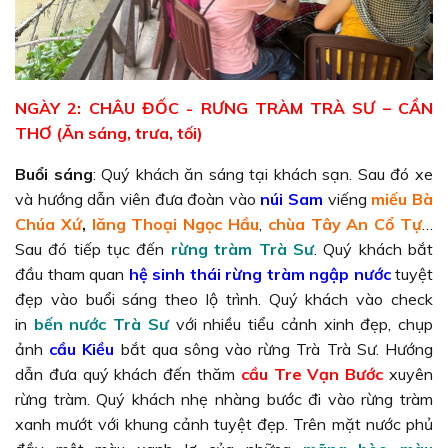
NGÀY 2: CHÂU ĐỐC - RƯNG TRÀM TRÀ SƯ – CẦN
THƠ (Ăn sáng, trưa, tối)
Buổi sáng
: Quý khách ăn sáng tại khách sạn. Sau đó xe
và hướng dẫn viên đưa đoàn vào
núi Sam
viếng
miếu Bà
Chúa Xứ
,
lăng Thoại Ngọc Hầu
,
chùa Tây An Cổ Tự
…
Sau đó tiếp tục đến
rừng tràm Trà Sư
. Quý khách bắt
đầu tham quan
hệ sinh thái rừng tràm ngập nước
tuyệt
đẹp vào buổi sáng theo lộ trình. Quý khách vào check
in
bến nước Trà Sư
với nhiều tiểu cảnh xinh đẹp, chụp
ảnh
cầu Kiều
bắt qua sông vào rừng Trà Trà Sư. Hướng
dẫn đưa quý khách đến thăm
cầu Tre Vạn Bước
xuyên
rừng tràm. Quý khách nhẹ nhàng bước đi vào rừng tràm
xanh mướt với khung cảnh tuyệt đẹp. Trên mặt nước phủ