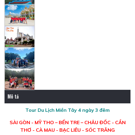
Mô tả
Tour Du Lịch Miền Tây 4 ngày 3 đêm
SÀI GÒN - MỸ THO – BẾN TRE – CHÂU ĐỐC - CẦN
THƠ - CÀ MAU - BẠC LIÊU - SÓC TRĂNG