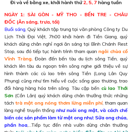
Đi và về bằng xe, khởi hành thứ
2, 5, 7
hàng tuần
NGÀY 1: SÀI GÒN - MỸ THO - BẾN TRE - CHÂU
ĐỐC (Ăn sáng, trưa, tối)
Buổi sáng
, Quý khách tập trung tại văn phòng Công ty Du
Lịch Thời Đại Việt, 7h00 khởi hành đi Tiền Giang, quý
khách dừng chân nghỉ ngơi ăn sáng tại Bình Chánh Rest
Stop, sau đó tiếp tục hành trình tham quan
ngôi chùa cổ
Vĩnh Tràng.
Đoàn đến bến tàu du lịch sông Tiền, quý
khách lên tàu du ngoạn trên sông nghe giới thiệu về sự
hình thành các cù lao trên sông Tiền (Long Lân Quy
Phụng) cũng như tìm hiểu về cuộc sống giao thương, trao
đổi hàng hàng hóa trên sông. Tàu cập bến
cù lao Thới
Sơn
(Cồn Lân) quý khách dừng chân thưởng thức những
tách
trà mật ong nóng thơm lừng miễn phí
, tham quan
làng nghề truyền thống
như nuôi ong mật, và cách chế
biến các sản phẩm làm từ mật ong như: Sữa ong chúa,
phấn hoa
,…Tiếp tục đến nhà vườn dừng chân thưởng