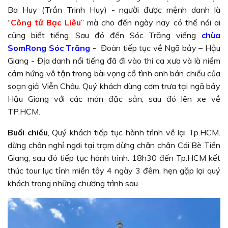
Ba Huy (Trần Trinh Huy) - người được mệnh danh là
“
Công tử Bạc Liêu
” mà cho đến ngày nay có thể nói ai
cũng biết tiếng. Sau đó đến Sóc Trăng viếng
chùa
SomRong Sóc Trăng
- Đoàn tiếp tục về Ngã bảy – Hậu
Giang - Địa danh nổi tiếng đã đi vào thi ca xưa và là niềm
cảm hứng vô tận trong bài vọng cổ tình anh bán chiếu của
soạn giả Viễn Châu. Quý khách dùng cơm trưa tại ngã bảy
Hậu Giang với các món đặc sản, sau đó lên xe về
TP.HCM.
Buổi chiều
, Quý khách tiếp tục hành trình về lại Tp.HCM.
dừng chân nghỉ ngơi tại trạm dừng chân chân Cái Bè Tiền
Giang, sau đó tiếp tục hành trình. 18h30 đến Tp.HCM kết
thúc tour lục tỉnh miền tây 4 ngày 3 đêm, hẹn gặp lại quý
khách trong những chương trình sau.