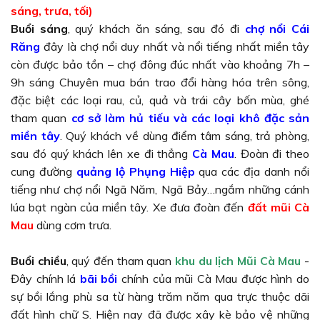
sáng, trưa, tối)
Buổi sáng
, quý khách ăn sáng, sau đó đi
chợ nổi Cái
Răng
đây là chợ nổi duy nhất và nổi tiếng nhất miền tây
còn được bảo tồn – chợ đông đúc nhất vào khoảng 7h –
9h sáng Chuyên mua bán trao đổi hàng hóa trên sông,
đặc biệt các loại rau, củ, quả và trái cây bốn mùa, ghé
tham quan
cơ sở làm hủ tiếu và các loại khô đặc sản
miền tây
. Quý khách về dùng điểm tâm sáng, trả phòng,
sau đó quý khách lên xe đi thẳng
Cà Mau
. Đoàn đi theo
cung đường
quảng lộ Phụng Hiệp
qua các địa danh nổi
tiếng như chợ nổi Ngã Năm, Ngã Bảy…ngắm những cánh
lúa bạt ngàn của miền tây. Xe đưa đoàn đến
đất mũi Cà
Mau
dùng cơm trưa.
Buổi chiều
, quý đến tham quan
khu du lịch Mũi Cà Mau
-
Đây chính lá
bãi bồi
chính của mũi Cà Mau được hình do
sự bồi lắng phù sa từ hàng trăm năm qua trực thuộc dãi
đất hình chữ S. Hiện nay đã được xây kè bảo vệ những