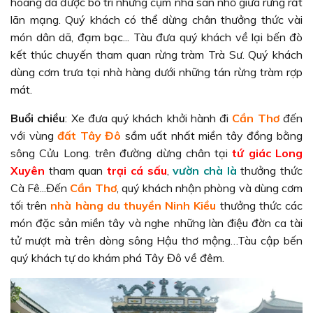
hoang dã được bố trí những cụm nhà sàn nhỏ giữa rừng rất
lãn mạng. Quý khách có thể dừng chân thưởng thức vài
món dân dã, đạm bạc... Tàu đưa quý khách về lại bến đò
kết thúc chuyến tham quan rừng tràm Trà Sư. Quý khách
dùng cơm trưa tại nhà hàng dưới những tán rừng tràm rợp
mát.
Buổi chiều
: Xe đưa quý khách khởi hành đi
Cần Thơ
đến
với vùng
đất Tây Đô
sầm uất nhất miền tây đồng bằng
sông Cửu Long. trên đường dừng chân tại
tứ giác Long
Xuyên
tham quan
trại cá sấu
,
vườn chà là
thưởng thức
Cà Fê...Đến
Cần Thơ
, quý khách nhận phòng và dùng cơm
tối trên
nhà hàng du thuyền Ninh Kiều
thưởng thức các
món đặc sản miền tây và nghe những làn điệu đờn ca tài
tử mượt mà trên dòng sông Hậu thơ mộng…Tàu cập bến
quý khách tự do khám phá Tây Đô về đêm.