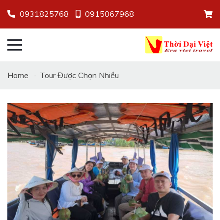
0931825768
0915067968
Home
·
Tour Được Chọn Nhiều