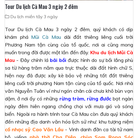
Tour Du lịch Cà Mau 3 ngày 2 đêm
Du lịch miền tây 3 ngày
Tour Du lịch Cà Mau 3 ngày 2 đêm, quý khách có dịp
khám phá
Mũi Cà Mau
dãi đất thiêng liêng cuối trời
Phương Nam tận cùng của tổ quốc, nơi ai cũng mong
muốn trong đời được một lần đến đây.
Khu du lịch Mũi Cà
Mau
- Đây chính lá
bãi bồi
được hình do sự bồi lắng phù
sa từ hàng trăm năm qua trực thuộc dãi đất hình chữ S,
hiện nay đã được xây kè bảo vệ những tất đất thiêng
liêng cuối trời phương Nam tận cùng của tổ quốc. Nơi nhà
văn Nguyễn Tuân ví như ngón chân cái chưa khô bùn vạn
dặm, ở nơi ấy có những
rừng tràm, rừng đước
bạt ngàn
ngày đêm hiên ngang chống chọi với mưa gió và sóng
biển. Ngoài ra hành trình tour Cà Mau còn đưa quý khách
đến những địa danh văn hóa lịch sử như: khu tượng niệm
cố nhạc sỹ Cao Văn Lầu
- Vinh danh đờn ca tài tử nam
bộ, viếng
nhà thờ Cha Diệp, chùa Som Rong Sóc