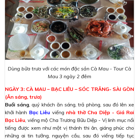
Dùng bữa trưa với các món đặc sản Cà Mau - Tour Cà
Mau 3 ngày 2 đêm
NGÀY 3: CÀ MAU – BẠC LIÊU – SÓC TRĂNG- SÀI GÒN
(Ăn sáng, trưa)
Buổi sáng
, quý khách ăn sáng, trả phòng, sau đó lên xe
khởi hành
Bạc Liêu
viếng
nhà thờ Cha Diệp - Giá Rai
Bạc Liêu
, viếng mộ Cha Trương Bữu Diệp - Vị linh mục nổi
tiếng được xem như một vị thánh thi ân, giáng phúc cho
những ai tin tưởng, nguyện cầu, sau đó viếng tiếp tục