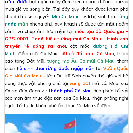
rừng đước
bạt ngàn ngày đêm hiên ngang chống chọi với
mưa gió và sóng biển. Tại đây quý khách được khám phá
khu dự trữ sinh quyển
Mũi Cà Mau
– với hệ sinh thái
rừng
ngập
mặn
phong phú, quý khách sẽ được tận mắt ngắm
cảnh và chụp ảnh lưu niệm tại
mốc tọa độ Quốc gia –
GPS 0001
,
Panô biểu tượng mũi Cà Mau
–
Hình con
thuyền rẽ sóng ra khơi
, cột mốc
đường Hồ Chí
Minh
điểm cuối Cà Mau,
cột cờ đất mũi Cà Mau
, thăm
bảo tàng Đất Mũi,
tượng mẹ Âu Cơ mũi Cà Mau
, tham
quan
hệ sinh thái rừng đước ngập mặn
tại
Vườn Quốc
Gia Mũi Cà Mau
– Khu Dự trữ Sinh quyển thế giới với hệ
động thực vật phong phú tại
vùng đất
mũi Cà Mau, sau
đó xe đưa đoàn về
thành phố Cà Mau
dùng bữa tối với
các món ẩm thực đặc sản của Cà Mau, nhận phòng nghỉ
ngơi. Tối tự do khám phá ẩm thực Cà Mau về đêm.