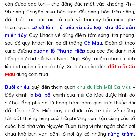
còn được bảo tồn – chợ đông đúc nhất vào khoảng 7h –
9h sáng Chuyên mua bán trao đổi hàng hóa trên sông,
đặc biệt các loại rau, củ, quả và trái cây bốn mùa, ghé
tham quan
cơ sở làm hủ tiếu và các loại khô đặc sản
miền tây
. Quý khách về dùng điểm tâm sáng, trả phòng,
sau đó quý khách lên xe đi thẳng
Cà Mau
. Đoàn đi theo
cung đường
quảng lộ Phụng Hiệp
qua các địa danh nổi
tiếng như chợ nổi Ngã Năm, Ngã Bảy…ngắm những cánh
lúa bạt ngàn của miền tây. Xe đưa đoàn đến
đất mũi Cà
Mau
dùng cơm trưa.
Buổi chiều
, quý đến tham quan
khu du lịch Mũi Cà Mau
-
Đây chính lá
bãi bồi
chính của mũi Cà Mau được hình do
sự bồi lắng phù sa từ hàng trăm năm qua trực thuộc dãi
đất hình chữ S. Hiện nay đã được xây kè bảo vệ những
tất đất thiêng liêng cuối trời phương nam tận cùng của tổ
quốc. Nơi nhà văn Nguyễn Tuân từng ví như ngón chân cái
chưa khô bùn vạn dặm, ở nơi ấy có những
rừng tràm,