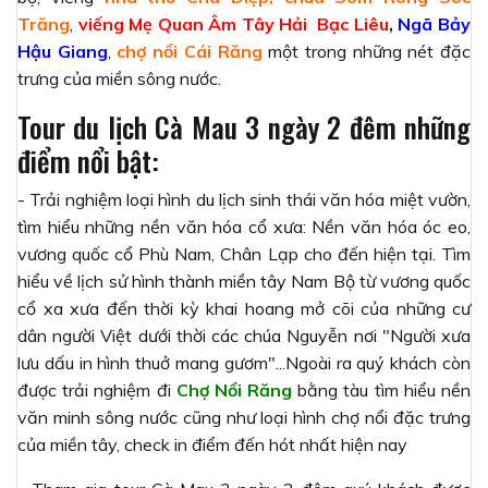
Trăng
,
viếng Mẹ Quan Âm Tây Hải
Bạc Liêu
,
Ngã Bảy
Hậu Giang
,
chợ nổi Cái Răng
một trong những nét đặc
trưng của miền sông nước.
Tour du lịch Cà Mau 3 ngày 2 đêm những
điểm nổi bật:
- Trải nghiệm loại hình du lịch sinh thái văn hóa miệt vườn,
tìm hiểu những nền văn hóa cổ xưa: Nền văn hóa óc eo,
vương quốc cổ Phù Nam, Chân Lạp cho đến hiện tại. Tìm
hiểu về lịch sử hình thành miền tây Nam Bộ từ vương quốc
cổ xa xưa đến thời kỳ khai hoang mở cõi của những cư
dân người Việt dưới thời các chúa Nguyễn nơi "Người xưa
lưu dấu in hình thuở mang gươm"...Ngoài ra quý khách còn
được trải nghiệm đi
Chợ Nổi Răng
bằng tàu tìm hiểu nền
văn minh sông nước cũng như loại hình chợ nổi đặc trưng
của miền tây, check in điểm đến hót nhất hiện nay