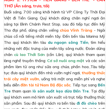
THƠ (Ăn sáng, trưa, tối)
Buổi sáng, 7:00 sáng khởi hành từ VP Công Ty Thời Đại
Việt đi Tiền Giang. Quý khách dừng chân nghỉ ngơi ăn
sáng tại Bình Chánh Rest Stop, sau đó tiếp tục đến Mỹ
Tho đại phố, dừng chân viếng
chùa
Vĩnh Tràng
- Ngôi
chùa cổ nổi tiếng nhất miền tây. Đến bến tàu Marina Mỹ
Tho quý khách lên tàu
du ngoạn sông Tiền
, tìm hiểu
những nét đặc trưng của miền tây sông nước. Đoàn dừng
chân
cù lao Thới Sơn
(cồn Lân), quý khách tham quan
làng nghề truyền thống:
Cơ sở nuôi ong mật
và các sản
phẩm làm từ ong như sữa ong chúa, phấn hoa...Tàu tiếp
tục đưa quý khách đến nhà vườn nghỉ ngơi,
thưởng thức
trái cây miệt vườn
, uống trà mật ong miễn phí và nghe
biểu diễn
đờn tài tử Nam Bộ đặc sắc
. Tiếp tục sang
Bến
Tre
tham quan
lò sản xuất kẹo dừa Bến Tre
. Tại đây
quý khách xem mô hình sản xuất và trực tiếp thưởng thức
sản phẩm. Sau đó quý khách ra bến tàu
đi đò chèo
trên