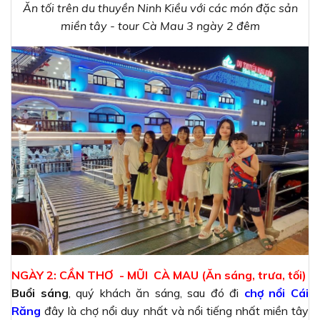
Ăn tối trên du thuyền Ninh Kiều với các món đặc sản
miền tây - tour Cà Mau 3 ngày 2 đêm
NGÀY 2: CẦN THƠ - MŨI CÀ MAU (Ăn sáng, trưa, tối)
Buổi sáng
, quý khách ăn sáng, sau đó đi
chợ nổi Cái
Răng
đây là chợ nổi duy nhất và nổi tiếng nhất miền tây