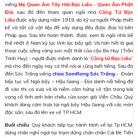
viếng
Mẹ Quan Âm Tây Hải Bạc Liêu - Quan Âm Phật
Đài
, sau đó đến tham quan ngôi nhà
Công Tử Bạc
Liêu
được xây dựng năm 1919, do kỹ sư người Pháp thiết
kế và tất cả vật liệu để xây dựng đều được đưa từ bên
Pháp qua. Sau khi hoàn thành, được xem là ngôi nhà bề
thế nhất ở Nam kỳ lục tỉnh lúc bấy giờ. Và hơn hết là giai
thoại cuộc sống vàng son một thời của cậu Ba Huy (Trần
Trinh Huy) - người được mệnh danh là “
Công tử Bạc Liêu
”
mà cho đến ngày nay có thể nói ai cũng biết tiếng. Sau đó
đến Sóc Trăng viếng
chùa SomRong Sóc Trăng
- Đoàn
tiếp tục về Ngã bảy – Hậu Giang - Địa danh nổi tiếng đã
đi vào thi ca xưa và là niềm cảm hứng vô tận trong bài
vọng cổ tình anh bán chiếu của soạn giả Viễn Châu. Quý
khách dùng cơm trưa tại ngã bảy Hậu Giang với các món
đặc sản, sau đó lên xe về TP.HCM.
Buổi chiều
, Quý khách tiếp tục hành trình về lại Tp.HCM.
dừng chân nghỉ ngơi tại trạm dừng chân chân Cái Bè Tiền