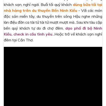
khách sạn, nghỉ ngơi. Buổi tối quý khách
dùng bữa tối tại
nhà hàng trên du thuyền Bến Ninh Kiều
- Với các món
đặc sản miền tây, du thuyền trên sông Hậu nghe những
làn điệu đờn ca tài tử tài tử mượt mượt mà...Sau khi tàu cập
bến quý khách tự do đi chợ đêm,
dạo phố đi bộ Ninh
Kiều, check in cầu tình yêu
...Hoặc trở về khách sạn nghỉ
đêm tại Cần Thơ.