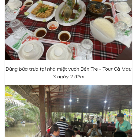
D
ùng bữa trưa tại nhà miệt vườn Bến Tre - Tour Cà Mau
3 ngày 2 đêm