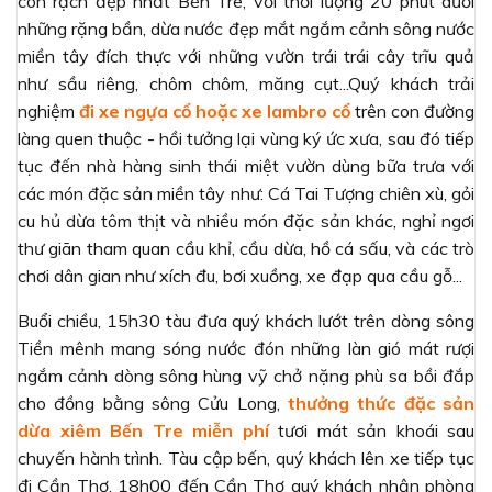
con rạch đẹp nhất Bến Tre, với thời lượng 20 phút dưới
những rặng bần, dừa nước đẹp mắt ngắm cảnh sông nước
miền tây đích thực với những vườn trái trái cây trĩu quả
như sầu riêng, chôm chôm, măng cụt...Quý khách trải
nghiệm
đi xe ngựa cổ hoặc xe lambro cổ
trên con đường
làng quen thuộc - hồi tưởng lại vùng ký ức xưa, sau đó tiếp
tục đến nhà hàng sinh thái miệt vườn dùng bữa trưa với
các món đặc sản miền tây như: Cá Tai Tượng chiên xù, gỏi
cu hủ dừa tôm thịt và nhiều món đặc sản khác, nghỉ ngơi
thư giãn tham quan cầu khỉ, cầu dừa, hồ cá sấu, và các trò
chơi dân gian như xích đu, bơi xuồng, xe đạp qua cầu gỗ...
Buổi chiều, 15h30 tàu đưa quý khách lướt trên dòng sông
Tiền mênh mang sóng nước đón những làn gió mát rượi
ngắm cảnh dòng sông hùng vỹ chở nặng phù sa bồi đắp
cho đồng bằng sông Cửu Long,
thưởng thức đặc sản
dừa xiêm Bến Tre miễn phí
tươi mát sản khoái sau
chuyến hành trình. Tàu cập bến, quý khách lên xe tiếp tục
đi Cần Thơ. 18h00 đến Cần Thơ quý khách nhận phòng