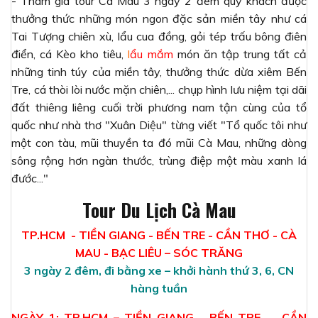
- Tham gia tour Cà Mau 3 ngày 2 đêm quý khách được
thưởng thức những món ngon đặc sản miền tây như cá
Tai Tượng chiên xù, lẩu cua đồng, gỏi tép trấu bông điên
điển, cá Kèo kho tiêu,
l
ẩu mắm
món ăn tập trung tất cả
những tinh túy của miền tây, thưởng thức dừa xiêm Bến
Tre, cá thòi lòi nước mặn chiên,... chụp hình lưu niệm tại dãi
đất thiêng liêng cuối trời phương nam tận cùng của tổ
quốc như nhà thơ "Xuân Diệu" từng viết "Tổ quốc tôi như
một con tàu, mũi thuyền ta đó mũi Cà Mau, những dòng
sông rộng hơn ngàn thước, trùng điệp một màu xanh lá
đước..."
Tour Du Lịch Cà Mau
TP.HCM - TIỀN GIANG - BẾN TRE - CẦN THƠ - CÀ
MAU - BẠC LIÊU – SÓC TRĂNG
3 ngày 2 đêm, đi bằng xe – khởi hành thứ 3, 6, CN
hàng tuần
NGÀY 1: TP.HCM – TIỀN GIANG - BẾN TRE - CẦN