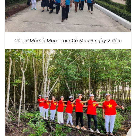
Cột cờ Mũi Cà Mau - tour Cà Mau 3 ngày 2 đêm