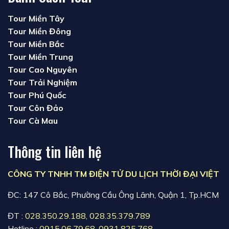
Tour Miền Tây
Tour Miền Đông
Tour Miền Bắc
Tour Miền Trung
Tour Cao Nguyên
Tour Trải Nghiệm
Tour Phú Quốc
Tour Côn Đảo
Tour Cà Mau
Thông tin liên hệ
CÔNG TY TNHH TM ĐIỆN TỬ DU LỊCH THỜI ĐẠI VIỆT
ĐC: 147 Cô Bắc, Phường Cầu Ông Lãnh, Quận 1, Tp.HCM
ĐT :
028.350.29.188
,
028.35.379.789
Hotline :
0915.06.79.68
,
0931.825.768