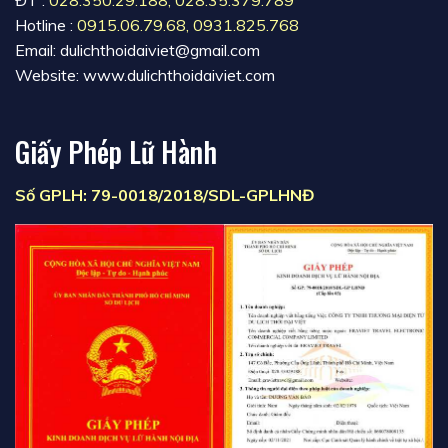
ĐT :
028.350.29.188
,
028.35.379.789
Hotline :
0915.06.79.68
,
0931.825.768
Email: dulichthoidaiviet@gmail.com
Website: www.dulichthoidaiviet.com
Giấy Phép Lữ Hành
Số GPLH: 79-0018/2018/SDL-GPLHNĐ