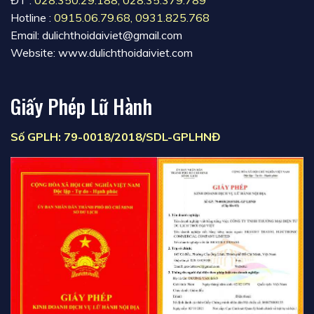
ĐT :
028.350.29.188
,
028.35.379.789
Hotline :
0915.06.79.68
,
0931.825.768
Email: dulichthoidaiviet@gmail.com
Website: www.dulichthoidaiviet.com
Giấy Phép Lữ Hành
Số GPLH: 79-0018/2018/SDL-GPLHNĐ