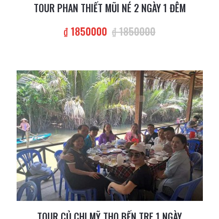
TOUR PHAN THIẾT MŨI NÉ 2 NGÀY 1 ĐÊM
₫ 1850000
₫ 1850000
TOUR CỦ CHI MỸ THO BẾN TRE 1 NGÀY