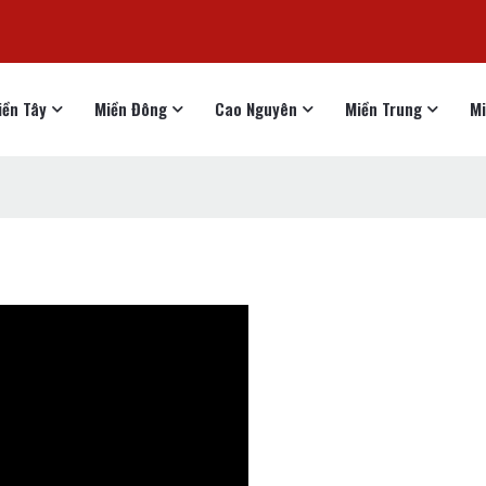
iền Tây
Miền Đông
Cao Nguyên
Miền Trung
Mi