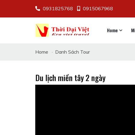
0931825768
0915067968
Home
M
Home
·
Danh Sách Tour
Du lịch miền tây 2 ngày