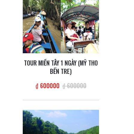
TOUR MIỀN TÂY 1 NGÀY (MỸ THO
BẾN TRE)
₫ 600000
₫ 600000