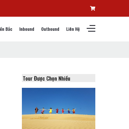
ền Bắc
Inbound
Outbound
Liên Hệ
Tour Được Chọn Nhiều