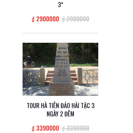
3*
₫ 2900000
₫ 2900000
TOUR HÀ TIÊN ĐẢO HẢI TẶC 3
NGÀY 2 ĐÊM
₫ 3390000
₫ 3390000