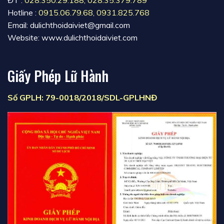
ĐT :
028.350.29.188
,
028.35.379.789
Hotline :
0915.06.79.68
,
0931.825.768
Email: dulichthoidaiviet@gmail.com
Website: www.dulichthoidaiviet.com
Giấy Phép Lữ Hành
Số GPLH: 79-0018/2018/SDL-GPLHNĐ