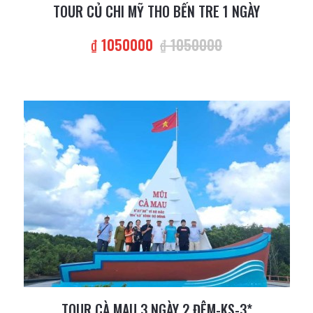
TOUR CỦ CHI MỸ THO BẾN TRE 1 NGÀY
₫ 1050000
₫ 1050000
TOUR CÀ MAU 3 NGÀY 2 ĐÊM-KS-3*