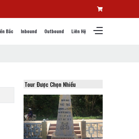
ền Bắc
Inbound
Outbound
Liên Hệ
Tour Được Chọn Nhiều