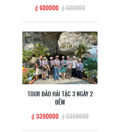
₫ 600000
₫ 600000
TOUR ĐẢO HẢI TẶC 3 NGÀY 2
ĐÊM
₫ 3390000
₫ 3390000