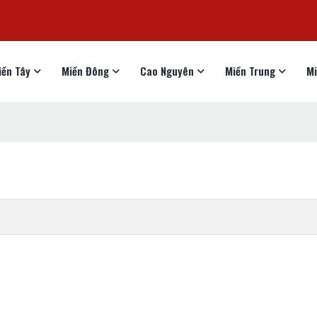
iền Tây
Miền Đông
Cao Nguyên
Miền Trung
Mi