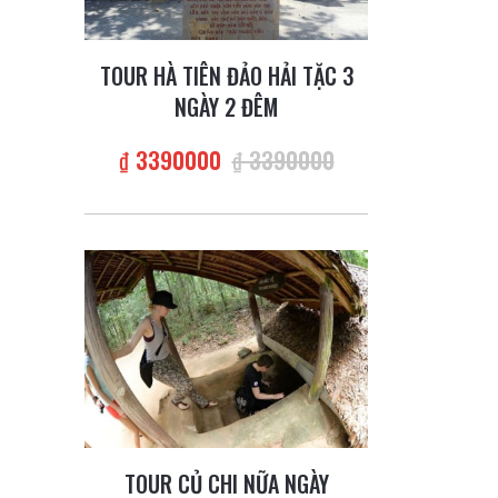
TOUR HÀ TIÊN ĐẢO HẢI TẶC 3
NGÀY 2 ĐÊM
₫ 3390000
₫ 3390000
TOUR CỦ CHI NỮA NGÀY