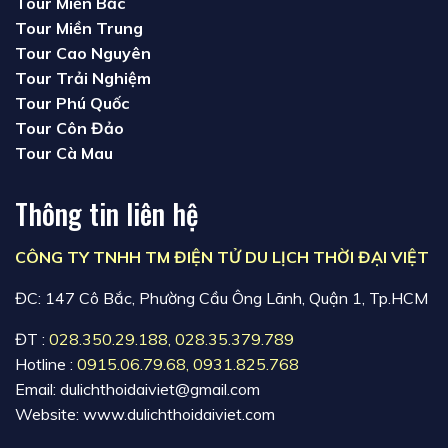
Tour Miền Bắc
Tour Miền Trung
Tour Cao Nguyên
Tour Trải Nghiệm
Tour Phú Quốc
Tour Côn Đảo
Tour Cà Mau
Thông tin liên hệ
CÔNG TY TNHH TM ĐIỆN TỬ DU LỊCH THỜI ĐẠI VIỆT
ĐC: 147 Cô Bắc, Phường Cầu Ông Lãnh, Quận 1, Tp.HCM
ĐT :
028.350.29.188
,
028.35.379.789
Hotline :
0915.06.79.68
,
0931.825.768
Email: dulichthoidaiviet@gmail.com
Website: www.dulichthoidaiviet.com