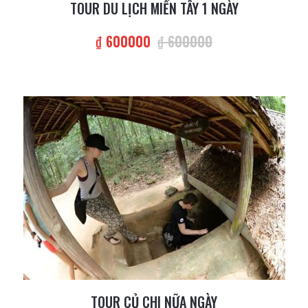
TOUR DU LỊCH MIỀN TÂY 1 NGÀY
₫ 600000
₫ 600000
TOUR CỦ CHI NỮA NGÀY