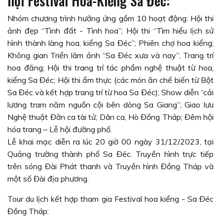
hội Festival Hoa-Kiểng Sa Đéc:
Nhóm chương trình hưởng ứng gồm 10 hoạt động: Hội thi
ảnh đẹp “Tình đất - Tình hoa”; Hội thi “Tìm hiểu lịch sử
hình thành làng hoa, kiểng Sa Đéc”; Phiên chợ hoa kiểng;
Không gian Triển lãm ảnh “Sa Đéc xưa và nay”; Trang trí
hoa đăng; Hội thi trang trí tác phẩm nghệ thuật từ hoa,
kiểng Sa Đéc; Hội thi ẩm thực (các món ăn chế biến từ Bột
Sa Đéc và kết hợp trang trí từ hoa Sa Đéc); Show diễn “cải
lương tram năm nguồn cội bên dòng Sa Giang”; Giao lưu
Nghệ thuật Đờn ca tài tử, Dân ca, Hò Đồng Tháp; Đêm hội
hóa trang – Lễ hội đường phố.
Lễ khai mạc diễn ra lúc 20 giờ 00 ngày 31/12/2023, tại
Quảng trường thành phố Sa Đéc. Truyền hình trực tiếp
trên sóng Đài Phát thanh và Truyền hình Đồng Tháp và
một số Đài địa phương.
Tour du lịch kết hợp tham gia Festival hoa kiểng - Sa Đéc
Đồng Tháp: