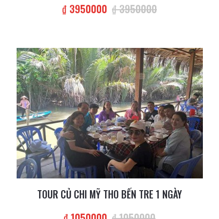
₫ 3950000
₫ 3950000
TOUR CỦ CHI MỸ THO BẾN TRE 1 NGÀY
₫ 1050000
₫ 1050000