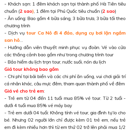
- Khách sạn: 1 đêm khách sạn tại thành phố Hà Tiên tiêu
chuẩn (
2 sao
)
, 1 đêm tại Phú Quốc tiêu chuẩn (
2 sao
)
- Ăn uống: Bao gồm 4 bữa sáng, 3 bữa trưa, 3 bữa tối theo
chương trình
- Dịch vụ
tour Ca Nô đi 4 đảo, dụng cụ bơi lặn ngắm
san hô
…
- Hướng dẫn viên thuyết minh phục vụ đoàn. Vé vào cửa
các thắng cảnh bao gồm như trong chương trình tour
- Bảo hiểm du lịch trọn tour, nước suối, nón du lịch
Giá tour không bao gồm
- Chi phí tại bãi biển và các chi phí ăn uống, vui chơi giải trí
cá nhân khác, câu mực đêm, tham quan thành phố về đêm
Giá vé cho trẻ em
:
- Trẻ em từ 04 đến 11 tuổi mua 85% vé tour. Từ 2 tuổi -
dưới 4 tuổi mua 85% vé máy bay
- Trẻ em dưới 04 tuổi: Không tính vé tour, gia đình tự lo cho
bé. Nhưng 02 người lớn chỉ được kèm 01 trẻ em, nếu trẻ
em đi kèm nhiều hơn thì từ em thứ 02 trở lên phải mua 1/2