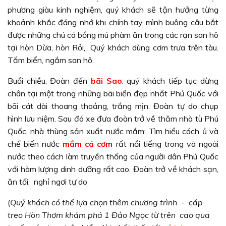
phương giàu kinh nghiệm, quý khách sẽ tận hưởng từng
khoảnh khắc đáng nhớ khi chính tay mình buông câu bắt
được những chú cá bồng mú phàm ăn trong các rạn san hô
tại hòn Dừa, hòn Rỏi,…Quý khách dùng cơm trưa trên tàu.
Tắm biển, ngắm san hô.
Buổi chiều, Đoàn đến
bãi Sao
: quý khách tiếp tục dừng
chân tại một trong những bãi biển đẹp nhất Phú Quốc với
bãi cát dài thoang thoảng, trắng mịn. Đoàn tự do chụp
hình lưu niệm. Sau đó xe đưa đoàn trở về thăm nhà tù Phú
Quốc, nhà thùng sản xuất nước mắm: Tìm hiểu cách ủ và
chế biến nước
mắm cá cơm
rất nổi tiếng trong và ngoài
nước theo cách làm truyền thống của người dân Phú Quốc
với hàm lượng dinh dưỡng rất cao. Đoàn trở về khách sạn,
ăn tối, nghỉ ngơi tự do
(
Quý khách có thể lựa chọn thêm chương trình - cáp
treo Hòn Thơm khám phá 1 Đảo Ngọc từ trên cao qua