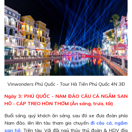
Vinwonders Phú Quốc - Tour Hà Tiên Phú Quốc 4N 3Đ
Ngày 3: PHÚ QUỐC - NAM ĐẢO CÂU CÁ NGẮM SAN
HÔ - CÁP TREO HÒN THƠM (Ăn sáng, trưa, tối)
Buổi sáng, quý khách ăn sáng, sau đó xe đưa đoàn phía
Nam đảo, lên lên tàu tham gia chuyến
đi câu cá, ngắm
san hô
: Trên tàu: Với đội ngủ thủy thủ đoàn & HDV địa