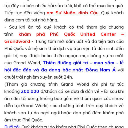
tại đây có bán nhiều hải sản tươi, khô có thể mua làm quà.
Tiếp tục đến viếng
am Sư Muôn, dinh Cậu
. Quý khách
dùng cơm tối tại nhà hàng.
- Sau khi ăn tối quý khách có thể tham gia chương
trình
khám phá Phú Quốc United Center –
Grandword
- Trung tâm mới sầm uất và đa tiện tích của
Phú Quốc với hệ sinh thái dịch vụ trọn vẹn từ dân sinh đến
giải trí, nay được hoàn thiện ngoạn mục bằng sự ra mắt
của Grand World,
Thiên đường giải trí - mua sắm - lễ
hội độc đáo và đa dạng bậc nhất Đông Nam Á
với
chuỗi trải nghiệm xuyên suốt 24h.
(Tham gia chương trình Grand World chi phí tự túc
khoảng
200.000
đ/khách có xe đưa đi đón về - Đi sau khi
ăn cơm tối xong, không bao gồm vé tham quan các show
diễn tại Grand World) sau chương trình trên quý khách về
khách sạn tự do nghỉ ngơi hoặc dạo phố đêm khám phá
ẩm thực Phú Quốc.
Buổi tối
: Quý khách tự do khám phá Phú Quốc theo chương