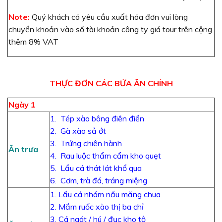
Note:
Quý khách có yêu cầu xuất hóa đơn vui lòng
chuyển khoản vào số tài khoản công ty giá tour trên cộng
thêm 8% VAT
THỰC ĐƠN CÁC BỬA ĂN CHÍNH
Ngày 1
1. Tép xào bông điên điển
2. Gà xào sả ớt
3. Trứng chiên hành
Ăn trưa
4. Rau luộc thẩm cẩm kho quẹt
5. Lẩu cá thát lát khổ qua
6. Cơm, trà đá, tráng miệng
1. Lẩu cá nhám nấu măng chua
2. Mắm ruốc xào thị ba chỉ
3. Cá ngát / hú / đục kho tộ