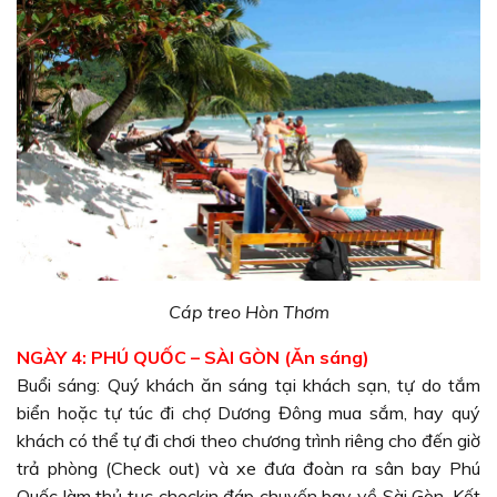
Cáp treo Hòn Thơm
NGÀY 4: PHÚ QUỐC – SÀI GÒN (Ăn sáng)
Buổi sáng: Quý khách ăn sáng tại khách sạn, tự do tắm
biển hoặc tự túc đi chợ Dương Đông mua sắm, hay quý
khách có thể tự đi chơi theo chương trình riêng cho đến giờ
trả phòng (Check out) và xe đưa đoàn ra sân bay Phú
Quốc làm thủ tục checkin đáp chuyến bay về Sài Gòn. Kết