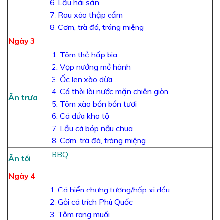
6. Lẩu hải sản
7. Rau xào thập cẩm
8. Cơm, trà đá, tráng miệng
Ngày 3
1. Tôm thẻ hấp bia
2. Vọp nướng mở hành
3. Ốc len xào dừa
4. Cá thòi lòi nước mặn chiên giòn
Ăn trưa
5. Tôm xào bồn bồn tươi
6. Cá dứa kho tộ
7. Lẩu cá bóp nấu chua
8. Cơm, trà đá, tráng miệng
BBQ
Ăn tối
Ngày 4
1. Cá biển chưng tương/hấp xi dầu
2. Gỏi cá trích Phú Quốc
3. Tôm rang muối