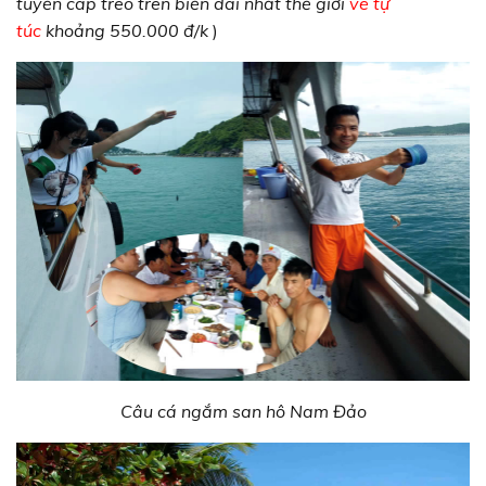
tuyến cáp treo trên biển dài nhất thế giới
vé tự
túc
khoảng 550.000 đ/k
)
Câu cá ngắm san hô Nam Đảo