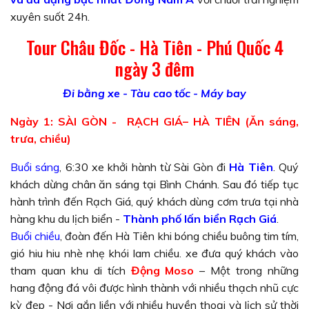
xuyên suốt 24h.
Tour Châu Đốc - Hà Tiên - Phú Quốc 4
ngày 3 đêm
Đi bằng xe - Tàu cao tốc - Máy bay
Ngày 1: SÀI GÒN - RẠCH GIÁ– HÀ TIÊN (Ăn sáng,
trưa, chiều)
Buổi sáng
, 6:30 xe khởi hành từ Sài Gòn đi
Hà Tiên
. Quý
khách dừng chân ăn sáng tại Bình Chánh. Sau đó tiếp tục
hành trình đến Rạch Giá, quý khách dùng cơm trưa tại nhà
hàng khu du lịch biển -
Thành phố lấn biển Rạch Giá
.
Buổi chiều
, đoàn đến Hà Tiên khi bóng chiều buông tim tím,
gió hiu hiu nhè nhẹ khói lam chiều. xe đưa quý khách vào
tham quan khu di tích
Động Moso
– Một trong những
hang động đá vôi được hình thành với nhiều thạch nhũ cực
kỳ đẹp - Nơi gắn liền với nhiều huyền thoại và lịch sử thời