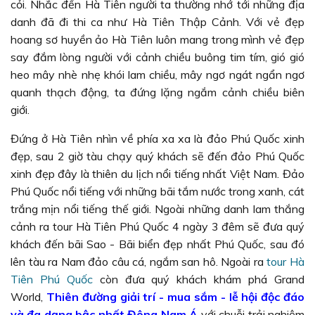
cỏi. Nhắc đến Hà Tiên người ta thường nhớ tới những địa
danh đã đi thi ca như Hà Tiên Thập Cảnh. Với vẻ đẹp
hoang sơ huyền ảo Hà Tiên luôn mang trong mình vẻ đẹp
say đắm lòng người với cảnh chiều buông tim tím, gió gió
heo mây nhè nhẹ khói lam chiều, mây ngơ ngát ngẩn ngơ
quanh thạch động, ta đứng lặng ngắm cảnh chiều biên
giới.
Đứng ở Hà Tiên nhìn về phía xa xa là đảo Phú Quốc xinh
đẹp, sau 2 giờ tàu chạy quý khách sẽ đến đảo Phú Quốc
xinh đẹp đây là thiên du lịch nổi tiếng nhất Việt Nam. Đảo
Phú Quốc nổi tiếng với những bãi tắm nước trong xanh, cát
trắng mịn nổi tiếng thế giới. Ngoài những danh lam thắng
cảnh ra tour Hà Tiên Phú Quốc 4 ngày 3 đêm sẽ đưa quý
khách đến bãi Sao - Bãi biển đẹp nhất Phú Quốc, sau đó
lên tàu ra Nam đảo câu cá, ngắm san hô. Ngoài ra
tour Hà
Tiên Phú Quốc
còn đưa quý khách khám phá Grand
World,
Thiên đường giải trí - mua sắm - lễ hội độc đáo
và đa dạng bậc nhất Đông Nam Á
với chuỗi trải nghiệm