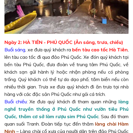
Ngày 2: HÀ TIÊN - PHÚ QUỐC (Ăn sáng, trưa, chiều)
Buổi sáng
, xe đưa quý khách ra
bến tàu cao tốc Hà Tiên
,
lên tàu cao tốc đi qua đảo Phú Quốc. Xe đón quý khách tại
bến tàu Phú Quốc, đưa đoàn về trung tâm Phú Quốc, về
khách sạn gửi hành lý hoặc nhận phòng nếu có phòng
trống. Quý khách có thể tự do dạo phố, tắm biển nếu còn
nhiều thời gian. Trưa xe đưa quý khách đi ăn trưa tại nhà
hàng với các đặc sản Phú Quốc như gỏi cá trích.
Buổi chiều
: Xe đưa quý khách đi tham quan những
làng
nghề truyền thống ở Phú Quốc như vườn tiêu Phú
Quốc, thăm cơ sở làm rượu sim Phú Quốc
. Sau đó tham
quan suối Tranh. Đoàn tiếp tục đến thăm
làng chài Hàm
Ninh
– Làng chài cổ xưa của người dân trên đảo Phú Quốc