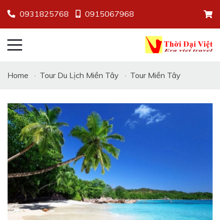
0931825768
0915067968
Home
·
Tour Du Lịch Miền Tây
·
Tour Miền Tây