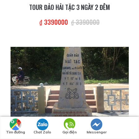
TOUR ĐẢO HẢI TẶC 3 NGÀY 2 ĐÊM
₫ 3390000
₫ 3390000
Tìm đường
Chat Zalo
Gọi điện
Messenger